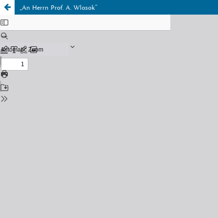
„An Herrn Prof. A. Wlosok“